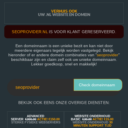
VERHUIS OOK
UW .NL WEBSITE EN DOMEIN
SEOPROVIDER.NL
IS VOOR KLANT GERESERVEERD.
Een domeinnaam is een unieke bezit en kan niet door
meerdere eigenaars tegelijk worden vastgelegd. Bekijk
hieronder of er andere domein combinaties van "
seoprovider
"
beschikbaar zijn en claim zelf ook uw unieke domeinnaam.
Lekker goedkoop, snel en makkelijk!
Check domeinnaam
BEKIJK OOK EENS ONZE OVERIGE DIENSTEN:
ADVANCED
WEBSITE ONDERHOUD
SERVER
€300.00
ACTIE!
€150.00
BASIC
€30.00
ACTIE!
€15.00
STERKE FYSIEKE WEBSERVERS
WEBSITE ONDERHOUD
30
MINUTEN SUPPORT TIJD