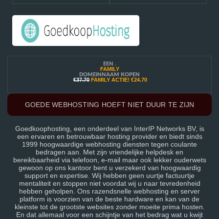
EEN .
FAMILY
DOMEINNAAM KOPEN
€37.70
FAMILY ACTIE!
€24.70
GOEDE WEBHOSTING HOEFT NIET DUUR TE ZIJN
Goedkoophosting, een onderdeel van InterIP Networks BV, is
een ervaren en betrouwbaar hosting provider en biedt sinds
1999 hoogwaardige webhosting diensten tegen coulante
bedragen aan. Met zijn vriendelijke helpdesk en
bereikbaarheid via telefoon, e-mail maar ook lekker ouderwets
gewoon op ons kantoor bent u verzekerd van hoogwaardig
support en expertise. Wij hebben geen uurtje factuurtje
mentaliteit en stoppen niet voordat wij u naar tevredenheid
hebben geholpen. Ons razendsnelle webhosting en server
platform is voorzien van de beste hardware en kan van de
kleinste tot de grootste websites zonder moeite prima hosten.
En dat allemaal voor een schijntje van het bedrag wat u kwijt